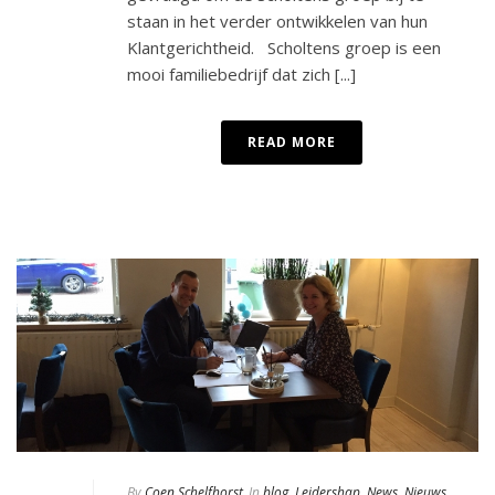
staan in het verder ontwikkelen van hun
Klantgerichtheid. Scholtens groep is een
mooi familiebedrijf dat zich [...]
READ MORE
By
Coen Schelfhorst
In
blog
,
Leidershap
,
News
,
Nieuws