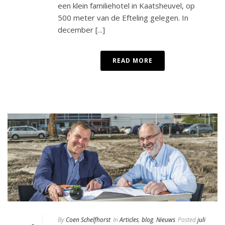
een klein familiehotel in Kaatsheuvel, op
500 meter van de Efteling gelegen. In
december [...]
READ MORE
By
Coen Schelfhorst
In
Articles
,
blog
,
Nieuws
Posted
juli