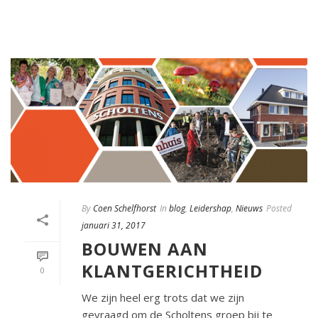
By
Coen Schelfhorst
In
blog
,
Leidershap
,
Nieuws
Posted
januari 31, 2017
BOUWEN AAN
KLANTGERICHTHEID
0
We zijn heel erg trots dat we zijn
gevraagd om de Scholtens groep bij te