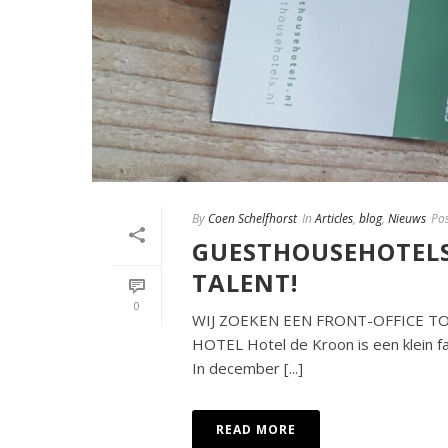
By
Coen Schelfhorst
In
Articles
,
blog
,
Nieuws
Po
GUESTHOUSEHOTELS
TALENT!
0
WIJ ZOEKEN EEN FRONT-OFFICE 
HOTEL Hotel de Kroon is een klein fa
In december [...]
READ MORE