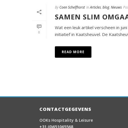
By
Coen Schelfhorst
In
Articles
,
blog
,
Nieuws
Po
SAMEN SLIM OMGAA
Wat een leuk artikel verscheen in ju
0
initiatief in Kaatsheuvel. De Kaatsh
READ MORE
CONTACTGEGEVENS
OOKs Hospitality & Leisure
+31 (0)651065568