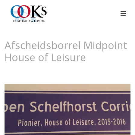
Afscheidsborrel Midpoint
House of Leisure
HOME
»
AFSCHEIDSBORREL MIDPOINT HOUSE OF LEISURE