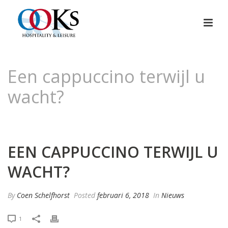
Een cappuccino terwijl u
wacht?
HOME
»
EEN CAPPUCCINO TERWIJL U WACHT?
EEN CAPPUCCINO TERWIJL U
WACHT?
By
Coen Schelfhorst
Posted
februari 6, 2018
In
Nieuws
1