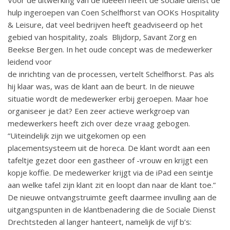
Voor de uitwerking van de ideeën heeft de sociale dienst de
hulp ingeroepen van Coen Schelfhorst van OOKs Hospitality
& Leisure, dat veel bedrijven heeft geadviseerd op het
gebied van hospitality, zoals Blijdorp, Savant Zorg en
Beekse Bergen. In het oude concept was de medewerker
leidend voor
de inrichting van de processen, vertelt Schelfhorst. Pas als
hij klaar was, was de klant aan de beurt. In de nieuwe
situatie wordt de medewerker erbij geroepen. Maar hoe
organiseer je dat? Een zeer actieve werkgroep van
medewerkers heeft zich over deze vraag gebogen.
“Uiteindelijk zijn we uitgekomen op een
placementsysteem uit de horeca. De klant wordt aan een
tafeltje gezet door een gastheer of -vrouw en krijgt een
kopje koffie. De medewerker krijgt via de iPad een seintje
aan welke tafel zijn klant zit en loopt dan naar de klant toe.”
De nieuwe ontvangstruimte geeft daarmee invulling aan de
uitgangspunten in de klantbenadering die de Sociale Dienst
Drechtsteden al langer hanteert, namelijk de vijf b’s: