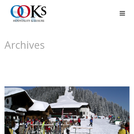
Archives
Tag Archives for: "schipiste"
HOME
»
SCHIPISTE