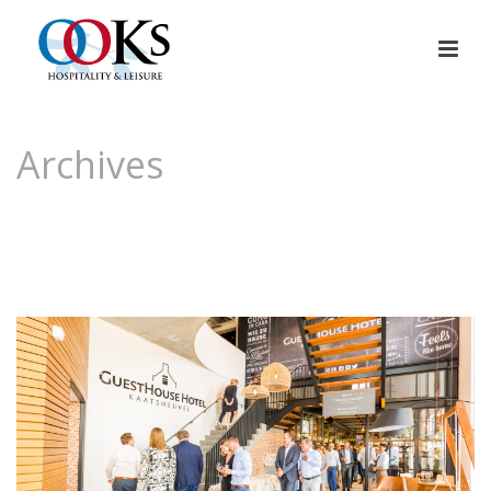
Archives
Tag Archives for: "klant"
HOME
»
KLANT