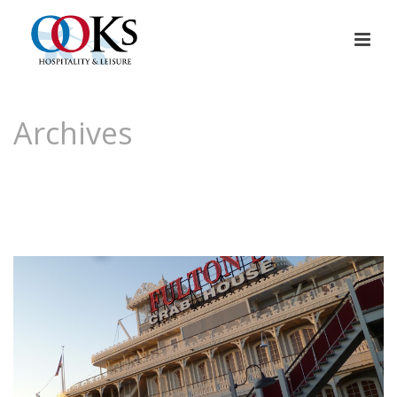
Archives
Tag Archives for: "disney"
HOME
»
DISNEY