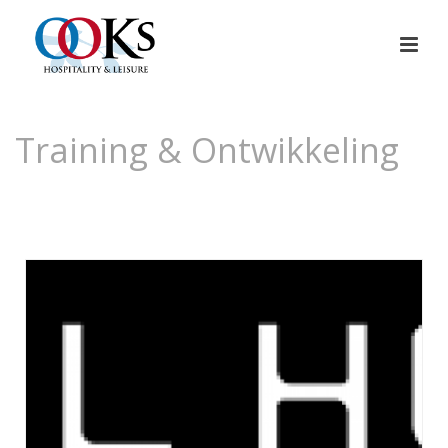
Training & Ontwikkeling
HOME
»
TRAINING & ONTWIKKELING